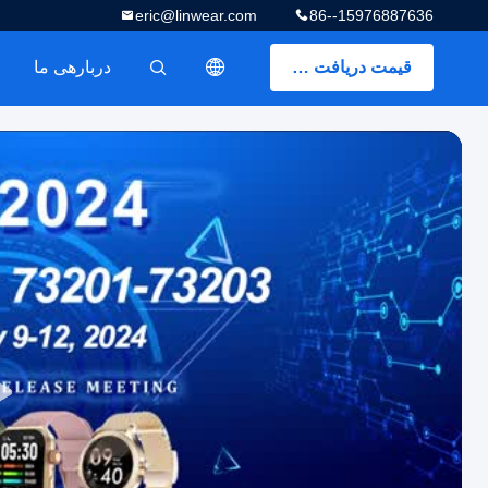
eric@linwear.com
86--15976887636
قیمت دریافت کنید
دربارهی ما
描述