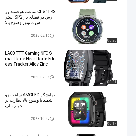
1.43' GPS ساعت هوشمند ور
زش در فضای باز SP2 استر
س مانیتور وضوح بالا
ساعت هوشمند جی پی اس
2025-02-10
00:26
LA88 TFT Gaming NFC S
mart Rate Heart Rate Fitn
ess Tracker Alloy Zinc
ساعت هوشمند NFC
2023-07-06
00:31
نمایشگر AMOLED ساعت هو
شمند با وضوح بالا نظارت بر
خواب ناپ
ساعت هوشمند AMOLED
2023-10-27
00:17