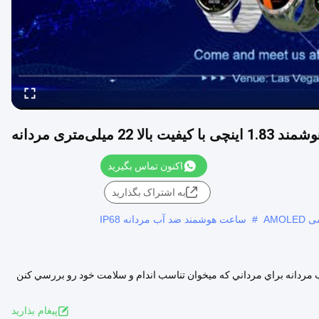
 میلی‌متری مردانه
اکنون تماس بگیرید
به اشتراک بگذارید
AMO
#
ساعت هوشمند ضد آب مردانه IP68
دانه براي مرداني که ميخوان تناسب اندام و سلامت خود رو بررسي کنن
ود ...
بیشتر ببینید
پيغام بذاريد