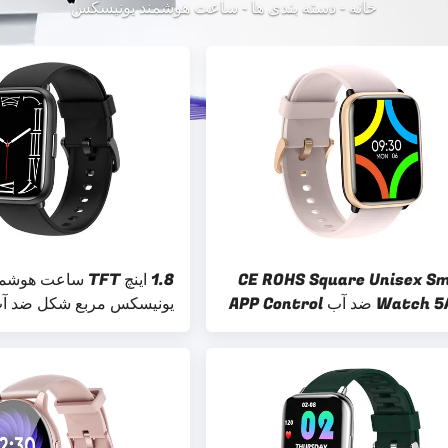
خانه
-
دسته بندی ها
-
ساعت هوشمند یونیسکس
CE ROHS Square Unisex S
1.8 اینچ TFT ساعت هوش
Watch 5ATM ضد آب APP Control
یونیسکس مربع شکل ضد آب TM
TFT Dis