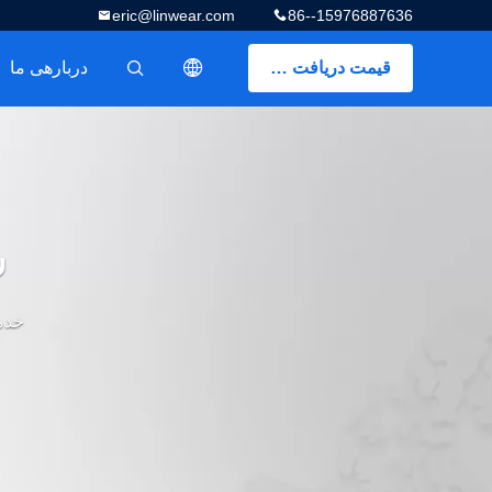
eric@linwear.com
86--15976887636
قیمت دریافت کنید
دربارهی ما
描述
س
خدمات OEM/ODM/SDK/SKD/CKD ر