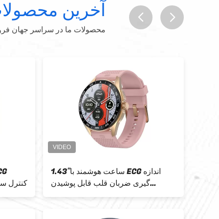
آخرین محصولا
محصولات ما در سراسر جهان فروخت
prev
next
1.8 اینچ TFT ساعت هوشمند
1.43''ساعت هوشمند با ECG اندازه
گیری ضربان قلب قابل پوشیدن
کنترل سلامت 110+ فش
هوشمند