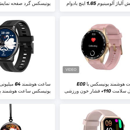
اژ آلومینیوم 1.65 اینچ بادوام
یونیسکس گرد صفحه نمای
320x240 برای زنان
ساعت هوشمند یونیسکس با ECG
ساعت هوشمند 64 می
ت 110+ فشار خون ورزشی
یونیسکس ساعت هوشمند بل
اسپورت برای زنان مردانه