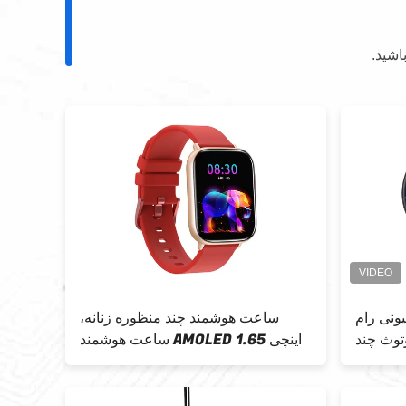
اشید.
مند 64 میلیونی رام
ساعت هوشمند چند منظوره زنانه،
صفح
وث چند
ساعت هوشمند AMOLED 1.65 اینچی
 مردانه