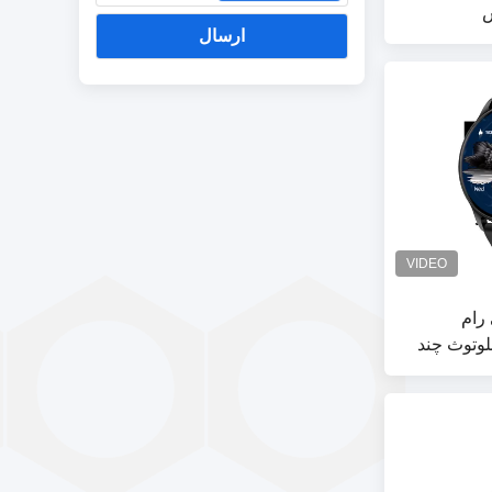
ش
ارسال
لیونی رام
وتوث چند