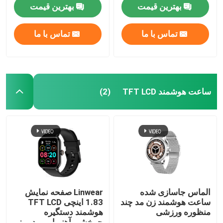
بهترین قیمت
بهترین قیمت
تماس با ما
تماس با ما
ساعت هوشمند TFT LCD
(2)
خونه
محصولات
الماس جاسازی شده
Linwear صفحه نمایش
ساعت هوشمند زن مد چند
1.83 اینچی TFT LCD
منظوره ورزشی
هوشمند دستگیره
درباره ما
چرخشی آهنربایی مد روز