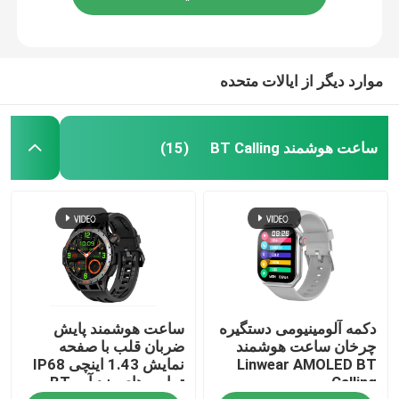
موارد دیگر از ایالات متحده
ساعت هوشمند BT Calling
(15)
دکمه آلومینیومی دستگیره
ساعت هوشمند پایش
چرخان ساعت هوشمند
ضربان قلب با صفحه
Linwear AMOLED BT
نمایش 1.43 اینچی IP68
Calling
تماس های ضد آب BT